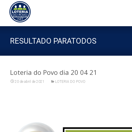
Sk
to
co
RESULTADO PARATODOS
Loteria do Povo dia 20 04 21
20 de abril de 2021
LOTERIA DO POVO