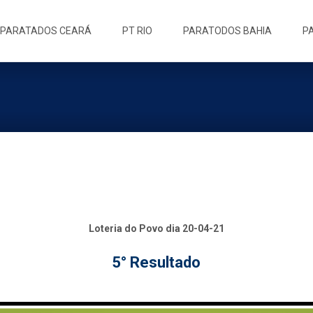
ip
PARATADOS CEARÁ
PT RIO
PARATODOS BAHIA
P
ntent
Loteria do Povo dia 20-04-21
5° Resultado