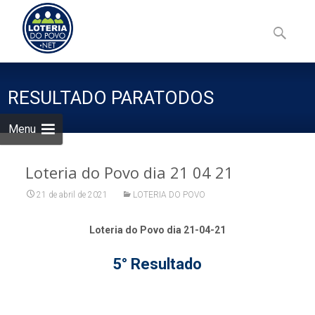
Skip
to
Pesquisa
content
por:
RESULTADO PARATODOS
Menu
Loteria do Povo dia 21 04 21
21 de abril de 2021
LOTERIA DO POVO
Loteria do Povo dia 21-04-21
5° Resultado