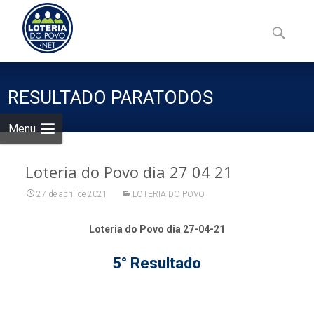
Skip
to
Pesquisa
content
por:
RESULTADO PARATODOS
Menu
Loteria do Povo dia 27 04 21
27 de abril de 2021
LOTERIA DO POVO
Loteria do Povo dia 27-04-21
5° Resultado