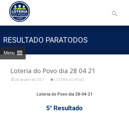
Skip
to
Pesquisa
content
por:
RESULTADO PARATODOS
Menu
Loteria do Povo dia 28 04 21
28 de abril de 2021
LOTERIA DO POVO
Loteria do Povo dia 28-04-21
5° Resultado