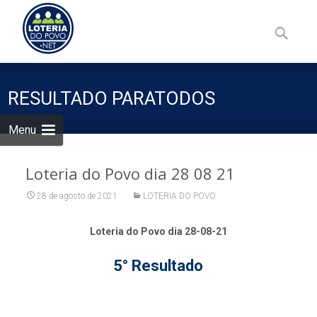
Skip
to
Pesquisa
content
por:
RESULTADO PARATODOS
Menu
Loteria do Povo dia 28 08 21
28 de agosto de 2021
LOTERIA DO POVO
Loteria do Povo dia 28-08-21
5° Resultado