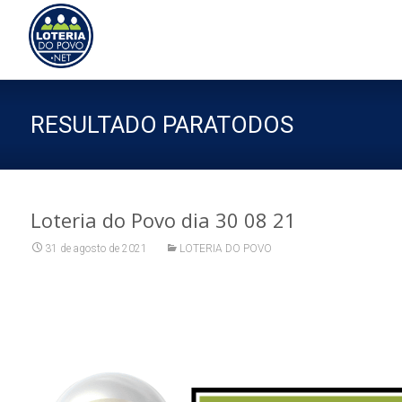
Sk
to
co
RESULTADO PARATODOS
Loteria do Povo dia 30 08 21
31 de agosto de 2021
LOTERIA DO POVO