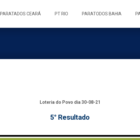
ip
PARATADOS CEARÁ
PT RIO
PARATODOS BAHIA
P
ntent
Loteria do Povo dia 30-08-21
5° Resultado